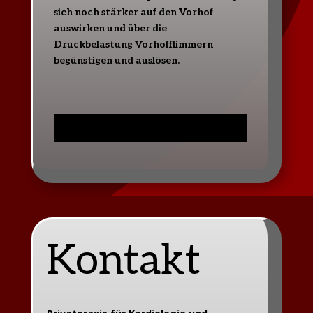
sich noch stärker auf den Vorhof
auswirken und über die
Druckbelastung Vorhofflimmern
begünstigen und auslösen.
Kontakt