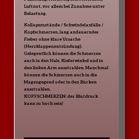
Luftnot, vor allem bei Zunahme unter
Belastung.
Kollapszustände / Schwindelanfälle /
Kopfschmerzen,
lang andauerndes
Fieber ohne klare Ursache
(Herzklappenentzündung).
G
elegentlich können die Schmerzen
auch in den Hals, Kieferwinkel und in
den linken Arm ausstrahlen.
Manchmal
können die Schmerzen auch in die
Magengegend oder in den Rücken
ausstrahlen.
KOPFSCHMERZEN: der Blutdruck
kann zu hoch sein!